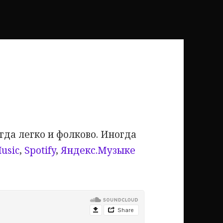
да легко и фолково. Иногда
usic
,
Spotify
,
Яндекс.Музыке