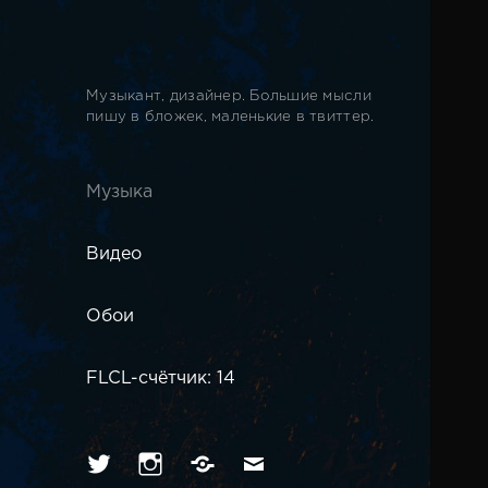
Музыкант, дизайнер. Большие мысли
пишу в бложек, маленькие в твиттер.
Музыка
Видео
Обои
FLCL-счётчик: 14
Твиттер
Инстаграм
Вконтакте
Имейл