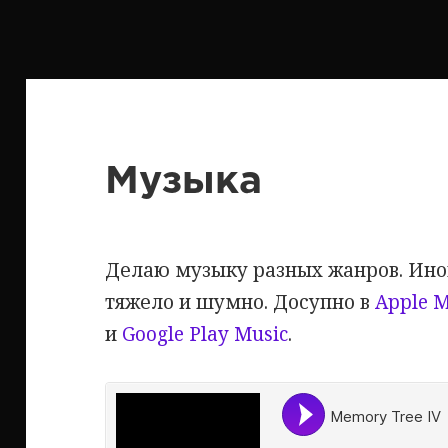
Музыка
Делаю музыку разных жанров. Иног
тяжело и шумно. Досупно в
Apple M
и
Google Play Music
.