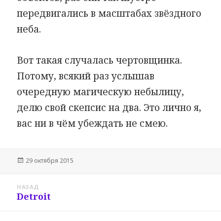
передвигались в масштабах звёздного
неба.
Вот такая случалась чертовщинка.
Потому, всякий раз услышав
очередную магическую небылицу,
делю свой скепсис на два. Это лично я,
вас ни в чём убеждать не смею.
Опубликовано
29 октября 2015
Навигация
НАЗАД
по
Detroit
Предыдущая
записям
запись: