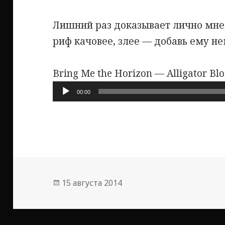
Лишний раз доказывает лично мне,
риф качовее, злее — добавь ему н
Bring Me the Horizon — Alligator Bl
Аудиоплеер
00:00
Опубликовано
15 августа 2014