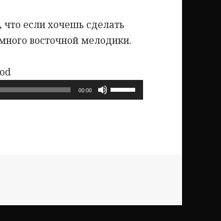
 что если хочешь сделать
емного восточной мелодики.
ood
Используйте
00:00
клавиши
вверх/
вниз,
чтобы
увеличить
или
уменьшить
громкость.