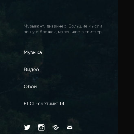
Музыкант, дизайнер. Большие мысли
пишу в бложек, маленькие в твиттер.
Музыка
Видео
Обои
FLCL-счётчик: 14
Твиттер
Инстаграм
Вконтакте
Имейл