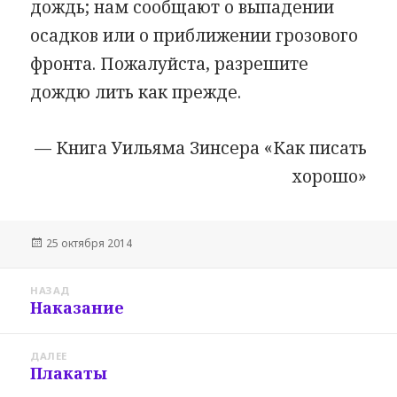
дождь; нам сообщают о выпадении
осадков или о приближении грозового
фронта. Пожалуйста, разрешите
дождю лить как прежде.
— Книга Уильяма Зинсера «Как писать
хорошо»
Опубликовано
25 октября 2014
Навигация
НАЗАД
по
Наказание
Предыдущая
записям
запись:
ДАЛЕЕ
Плакаты
Следующая
запись: