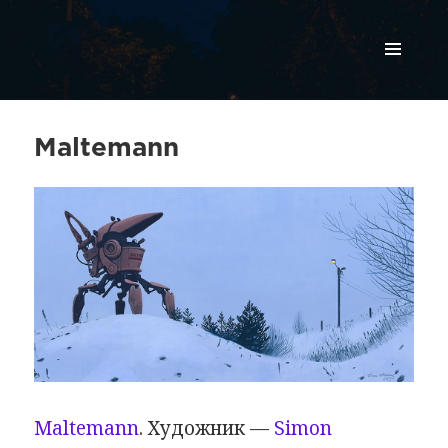
МЕНЮ
И
ВИДЖЕТЫ
Maltemann
Maltemann
. Художник —
Simon