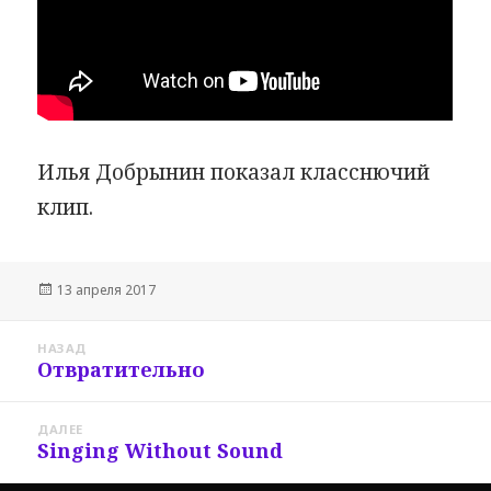
Илья Добрынин показал класснючий
клип.
Опубликовано
13 апреля 2017
Навигация
НАЗАД
по
Отвратительно
Предыдущая
записям
запись:
ДАЛЕЕ
Singing Without Sound
Следующая
запись: