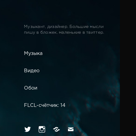
Музыкант, дизайнер. Большие мысли
пишу в бложек, маленькие в твиттер.
Музыка
Видео
Обои
FLCL-счётчик: 14
Твиттер
Инстаграм
Вконтакте
Имейл