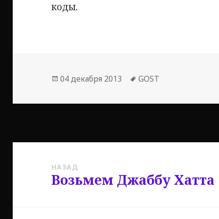
коды.
Опубликовано
Метки
04 декабря 2013
GOST
Навигация
по
НАЗАД
Возьмем Джаббу Хатта
Предыдущая
записям
запись: