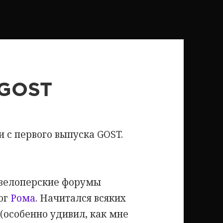
 GOST
и с первого выпуска GOST.
евелоперские форумы
ог
Рома
. Начитался всяких
(особенно удивил, как мне