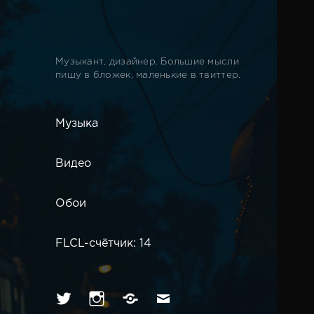
Музыкант, дизайнер. Большие мысли
пишу в бложек, маленькие в твиттер.
Музыка
Видео
Обои
FLCL-счётчик: 14
Твиттер
Инстаграм
Вконтакте
Имейл