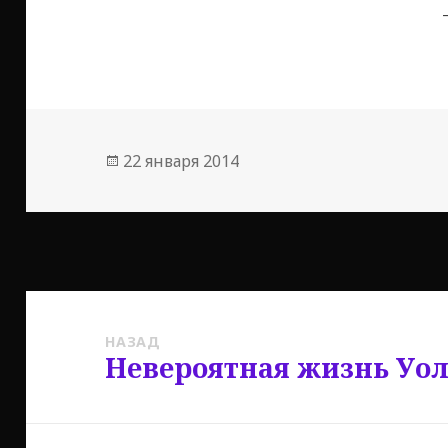
Опубликовано
22 января 2014
Навигация
по
НАЗАД
Невероятная жизнь Уо
Предыдущая
записям
запись: