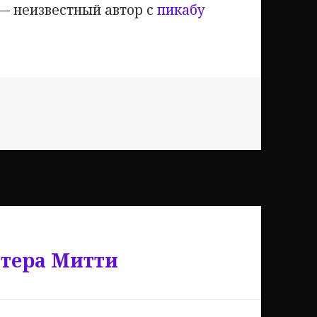
— неизвестный автор с
пикабу
лтера Митти