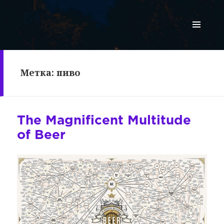
МЕНЮ
И
ВИДЖЕТЫ
Метка:
пиво
The Magnificent Multitude
of Beer