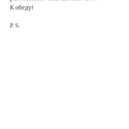
К обеду!
P. S.