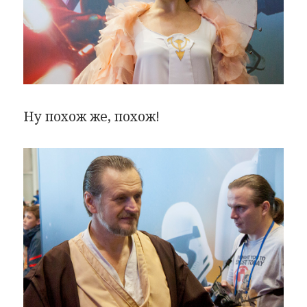
Ну похож же, похож!