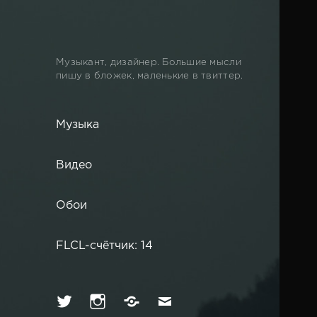
Музыкант, дизайнер. Большие мысли
пишу в бложек, маленькие в твиттер.
Музыка
Видео
Обои
FLCL-счётчик: 14
Твиттер
Инстаграм
Вконтакте
Имейл