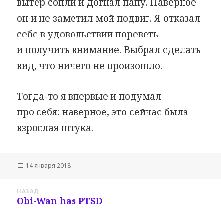
вытер сопли и догнал папу. Наверное
он и не заметил мой подвиг. Я отказал
себе в удовольствии пореветь
и получить внимание. Выбрал сделать
вид, что ничего не произошло.
Тогда-то я впервые и подумал
про себя: наверное, это сейчас была
взрослая штука.
Опубликовано
14 января 2018
Навигация
НАЗАД
по
Obi-Wan has PTSD
Предыдущая
записям
запись: