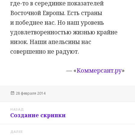
где-то в серединке показателей
Восточной Европы. Есть страны
и победнее нас. Но наш уровень
удовлетворенностью жизнью крайне
низок. Наши апельсины нас
совершенно не радуют.
— «
Коммерсант.ру
»
Опубликовано
28 февраля 2014
Навигация
НАЗАД
по
Создание скрипки
Предыдущая
записям
запись:
ДАЛЕЕ