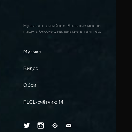
Музыкант, дизайнер. Большие мысли
пишу в бложек, маленькие в твиттер.
Музыка
Видео
Обои
FLCL-счётчик: 14
Твиттер
Инстаграм
Вконтакте
Имейл