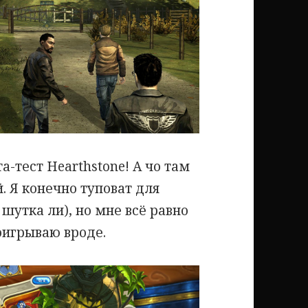
а-тест Hearthstone! А чо там
й. Я конечно туповат для
 шутка ли), но мне всё равно
оигрываю вроде.