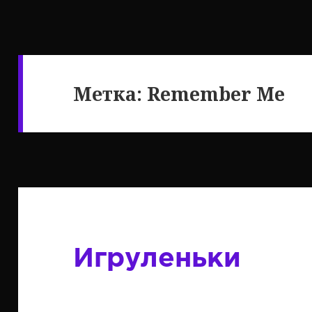
Метка:
Remember Me
Игруленьки