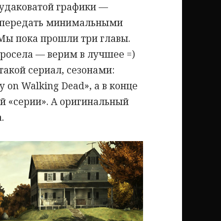
чудаковатой графики —
я передать минимальными
Мы пока прошли три главы.
 просела — верим в лучшее =)
такой сериал, сезонами:
y on Walking Dead», а в конце
й «серии». А оригинальный
.