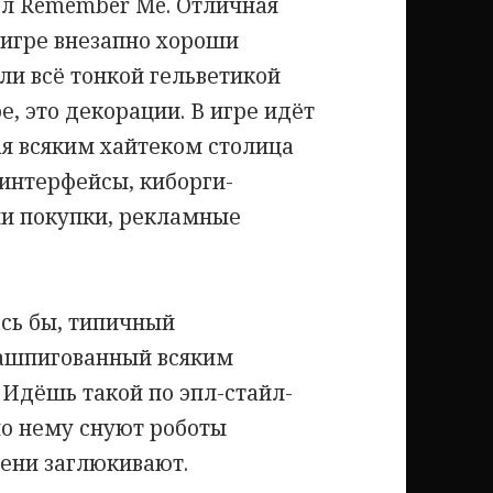
ёл Remember Me. Отличная
 игре внезапно хороши
ли всё тонкой гельветикой
е, это декорации. В игре идёт
я всяким хайтеком столица
интерфейсы, киборги-
ми покупки, рекламные
ось бы, типичный
нашпигованный всяким
Идёшь такой по эпл-стайл-
по нему снуют роботы
мени заглюкивают.