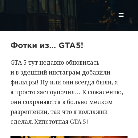
МЕНЮ
И
ВИДЖЕТЫ
Фотки из… GTA5!
GTA 5 тут недавно обновилась
и в здешний инстаграм добавили
фильтры! Ну или они всегда были, а
я просто заслоупочил… К сожалению,
они сохраняются в больно мелком
разрешении, так что я коллажик
сделал. Хипстотная GTA 5!