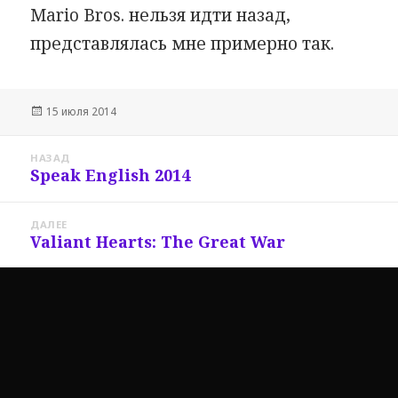
Mario Bros. нельзя идти назад,
представлялась мне примерно так.
Опубликовано
15 июля 2014
Навигация
НАЗАД
по
Speak English 2014
Предыдущая
записям
запись:
ДАЛЕЕ
Valiant Hearts: The Great War
Следующая
запись: