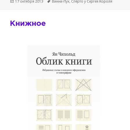
Опубликовано
Метки
17 октября 2013
Винни-Пух
,
Спёрто у Сергея Короля
Книжное