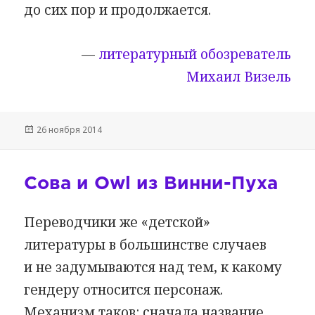
до сих пор и продолжается.
—
литературный обозреватель
Михаил Визель
Опубликовано
26 ноября 2014
Сова и Owl из Винни-Пуха
Переводчики же «детской»
литературы в большинстве случаев
и не задумываются над тем, к какому
гендеру относится персонаж.
Механизм таков: сначала название